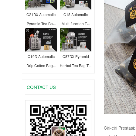
C21DX Automatic
C18 Automatic
Pyramid Tea Ba···
Multi-function T···
C19D Automatic
C87DX Pyramid
Drip Coffee Bag···
Herbal Tea Bag T···
CONTACT US
Ciri-ciri Prestasi: