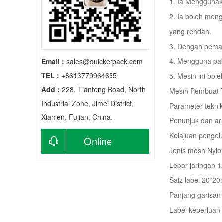
1. Ia Menggunak
2. Ia boleh meng
yang rendah.
3. Dengan peman
4. Mengguna pak
Email：
sales@quickerpack.com
TEL：
+8613779964655
5. Mesin ini bol
Add：
228, Tianfeng Road, North
Mesin Pembuat 
Industrial Zone, Jimei District,
Parameter teknik
Xiamen, Fujian, China.
Penunjuk dan ar
Kelajuan pengelu
Online
Jenis mesh Nylo
consultation
Lebar jaringan 
Saiz label 20*2
Panjang garisan
Label keperluan