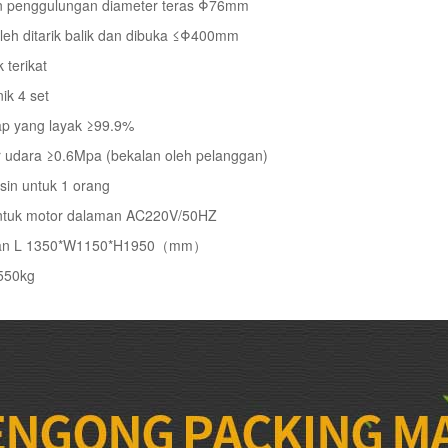
an penggulungan diameter teras Φ76mm
oleh ditarik balik dan dibuka ≤Φ400mm
 terikat
ik 4 set
ap yang layak ≥99.9%
udara ≥0.6Mpa (bekalan oleh pelanggan)
sin untuk 1 orang
untuk motor dalaman AC220V/50HZ
atan L 1350*W1150*H1950（mm）
 550kg