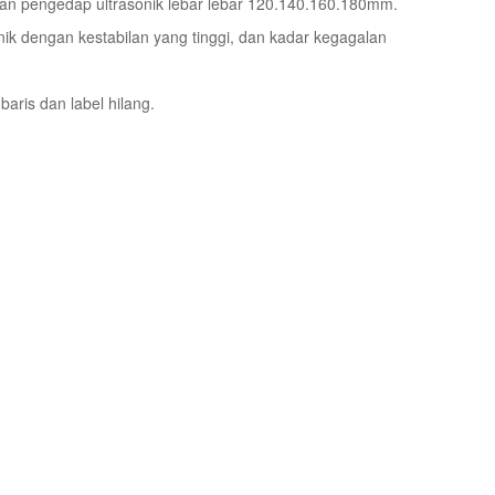
han pengedap ultrasonik lebar lebar 120.140.160.180mm.
nik dengan kestabilan yang tinggi, dan kadar kegagalan
ris dan label hilang.