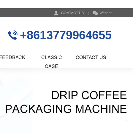
CONTACT US
|
Wechat
+8613779964655
FEEDBACK
CLASSIC
CONTACT US
CASE