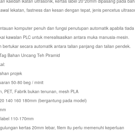
an kaedah ikatan ultrasonik, kertas label 20*20mm dipasang pada ba
awal lekatan, fastness dan kesan dengan tepat, jenis pencetus ultraso
tauan komputer penuh dan fungsi penutupan automatik apabila tiada ba
ai kawalan PLC untuk merealisasikan antara muka manusia-mesin.
eh bertukar secara automatik antara talian panjang dan talian pendek.
Tag Bahan Uncang Teh Piramid
al:
ahan projek
aran 50-80 beg / minit
n, PET, Fabrik bukan tenunan, mesh PLA
120 140 160 180mm (bergantung pada model)
0mm
 label 110-170mm
 gulungan kertas 20mm lebar, filem itu perlu memenuhi keperluan