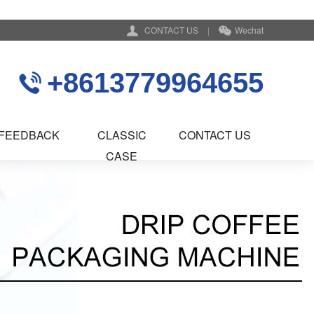
CONTACT US
|
Wechat
+8613779964655
FEEDBACK
CLASSIC
CONTACT US
CASE