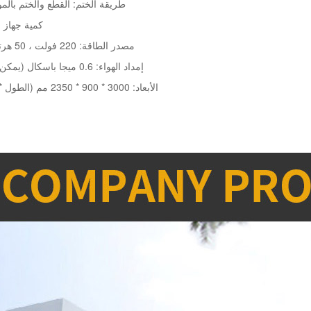
طريقة الختم: القطع والختم بالم
كمية جهاز الختم: 
مصدر الطاقة: 220 فولت ، 50 هرتز ، 1.85 كيلو واط
إمداد الهواء: 0.6 ميجا باسكال (يمكن فكه بضاغط هواء)
الأبعاد: 3000 * 900 * 2350 مم (الطول * العرض * الارتفاع)
و