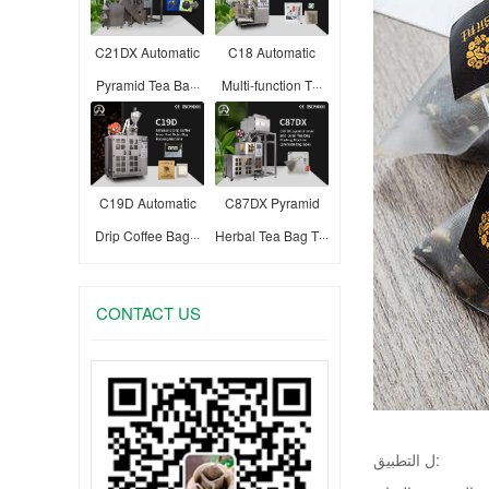
C21DX Automatic
C18 Automatic
Pyramid Tea Ba···
Multi-function T···
C19D Automatic
C87DX Pyramid
Drip Coffee Bag···
Herbal Tea Bag T···
CONTACT US
ل التطبيق: