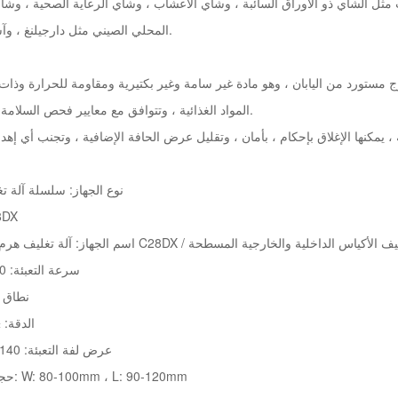
ت مثل الشاي ذو الأوراق السائبة ، وشاي الأعشاب ، وشاي الرعاية الصحية ، وشا
المحلي الصيني مثل دارجيلنغ ، وآسام ، وسيلان ، إلخ.
المواد الغذائية ، وتتوافق مع معايير فحص السلامة الوطنية الخاصة بنا.
نوع الجهاز: سلسلة آلة ت
م: C28DX
اسم الجهاز: آلة تغليف هرم نايلون أوتوماتيكية C28DX / كياس الداخلية والخارجية المسطحة
سرعة التعبئة: 30 50 كيس / دقيقة
نطاق التعب
الدقة: ± 0.1 جرام 
عرض لفة التعبئة: 140 ، 160 ، 180 (مم)
حجم الكيس الخارجي: W: 80-100mm ، L: 90-120mm