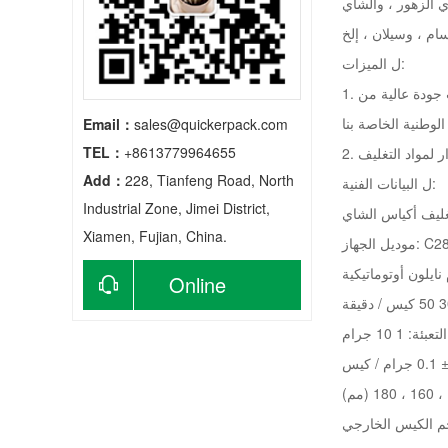
ي الزهور ، والشاي
ل الميزات:
1. مادة التغليف لحقيبة التغليف المثلثة هي النايلون ، قماش غير منسوج مستورد من اليابان ، وهو مادة غير سامة وغير بكتيرية ومقاومة للحرارة وذات جودة عالية من
Email：
sales@quickerpack.com
TEL：
+8613779964655
Add：
228, Tianfeng Road, North
ل البيانات الفنية:
Industrial Zone, Jimei District,
غليف أكياس الشاي
Xiamen, Fujian, China.
وديل الجهاز
Online
consultation
ئة: 1 10 جرام
/ كيس