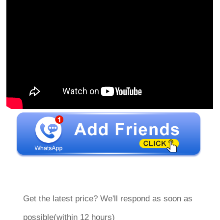
Get the latest price? We'll respond as soon as
possible(within 12 hours)