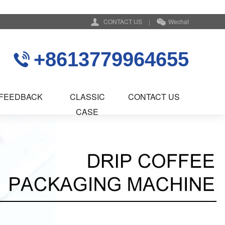
CONTACT US
|
Wechat
+8613779964655
FEEDBACK
CLASSIC
CONTACT US
CASE