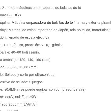
: Serie de máquinas empacadoras de bolsitas de té
ina: C88DX-6
áquina:
Máquina empacadora de bolsitas de té
interna y externa piram
laje: Material de nylon importado de Japón, tela no tejida, materiale
ón: llenado de escala eléctrica
: 1-10 g/bolsa, precisión: ≤ ±0,1 g/bolsa
balaje: 40~60 bolsas/min.
de embalaje: 120, 140, 160 (mm)
ado: 50, 60, 70, 80 (mm)
o: Sellado y corte por ultrasonidos
ositivo de sellado: 2 juegos
ire: ≥0.6MPa (se puede equipar con compresor de aire)
tor: 220V, 50HZ, 1.2KW
0*900*2500mm(L*An*Al)