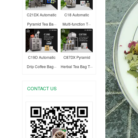
C21DX Automatic
C18 Automatic
Pyramid Tea Ba···
Multi-function T···
C19D Automatic
C87DX Pyramid
Drip Coffee Bag···
Herbal Tea Bag T···
CONTACT US