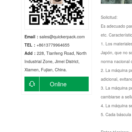
Solicitud:
Es adecuado para
etc. Característi
Email：
sales@quickerpack.com
1. Los materiale
TEL：
+8613779964655
Japón, que no so
Add：
228, Tianfeng Road, North
Industrial Zone, Jimei District,
norma nacional 
Xiamen, Fujian, China.
2. La máquina pu
adicional, evita
Online
3. La máquina pu
cambiarse a sell
consultation
4. La máquina s
5. Cada báscula 