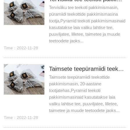
Tervisliku tee teekoti pakkimismasin,
püramiidi teekottide pakkimismasina
tootja,Pyramid teekoti pakkimismasinaid
kasutatakse laia valiku lahtise tee,
puuviljatee, lilletee, taimetee ja muude
teetoodete jaoks...
Time：2022-11-28
Taimsete teepüramiidi teekottide pakkimismasin, 20-aastane tootjatehas
Taimsete teepüramiidi teekottide
pakkimismasin, 20-aastane
tootjatehas,Pyramid teekoti
pakkimismasinaid kasutatakse laia
valiku lahtise tee, puuviljatee, lilletee,
taimetee ja muude teetoodete jaoks...
Time：2022-11-28