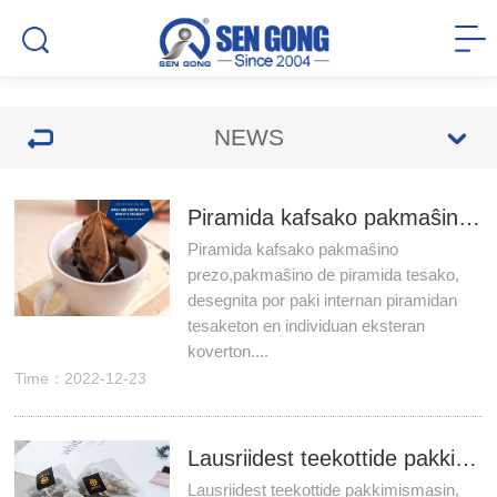
NEWS
Piramida kafsako pakmaŝino prezo
Piramida kafsako pakmaŝino
prezo,pakmaŝino de piramida tesako,
desegnita por paki internan piramidan
tesaketon en individuan eksteran
koverton....
Time：2022-12-23
Lausriidest teekottide pakkimismasin, püramiidsete teekottide pakkimismasin
Lausriidest teekottide pakkimismasin,