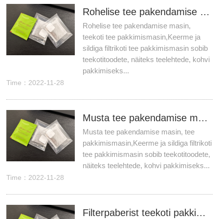
Rohelise tee pakendamise masin, teekoti tee pakkimismasin
Rohelise tee pakendamise masin,
teekoti tee pakkimismasin,Keerme ja
sildiga filtrikoti tee pakkimismasin sobib
teekotitoodete, näiteks teelehtede, kohvi
pakkimiseks...
Time：2022-11-28
Musta tee pakendamise masin, tee pakkimismasin
Musta tee pakendamise masin, tee
pakkimismasin,Keerme ja sildiga filtrikoti
tee pakkimismasin sobib teekotitoodete,
näiteks teelehtede, kohvi pakkimiseks...
Time：2022-11-28
Filterpaberist teekoti pakkimismasin, purustatud teekoti tee pakkimismasin