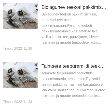
Biolagunev teekoti pakkimismasin, püramiidi teekottide pakkimismasin
Biolagunev teekoti pakkimismasin,
püramiidi teekottide
pakkimismasin,Pyramid teekoti
pakkimismasinaid kasutatakse laia
valiku lahtise tee, puuviljatee, lilletee,
taimetee ja muude teetoodete jaoks...
Time：2022-11-28
Taimsete teepüramiidi teekottide pakkimismasin, tehasehind
Taimsete teepüramiidi teekottide
pakkimismasin, tehasehind,Pyramid
teekoti pakkimismasinaid kasutatakse
laia valiku lahtise tee, puuviljatee, lilletee,
taimetee ja muude teetoodete jaoks...
Time：2022-11-28