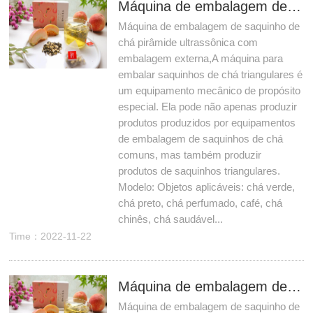
Máquina de embalagem de saquinho de chá pirâmide ultrassônica com embalagem externa
Máquina de embalagem de saquinho de
chá pirâmide ultrassônica com
embalagem externa,A máquina para
embalar saquinhos de chá triangulares é
um equipamento mecânico de propósito
especial. Ela pode não apenas produzir
produtos produzidos por equipamentos
de embalagem de saquinhos de chá
comuns, mas também produzir
produtos de saquinhos triangulares.
Modelo: Objetos aplicáveis: chá verde,
chá preto, chá perfumado, café, chá
chinês, chá saudável...
Time：2022-11-22
Máquina de embalagem de saquinho de chá em pó de café pirâmide, cheia de nitrogênio para manter fresco!
Máquina de embalagem de saquinho de