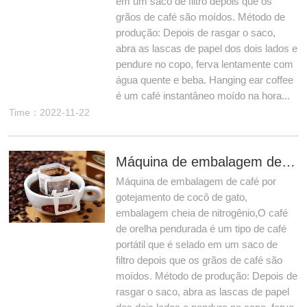
em um saco de filtro depois que os
grãos de café são moídos. Método de
produção: Depois de rasgar o saco,
abra as lascas de papel dos dois lados e
pendure no copo, ferva lentamente com
água quente e beba. Hanging ear coffee
é um café instantâneo moído na hora...
Time：2022-11-22
Máquina de embalagem de café por gotejamento de cocô de gato, embalagem cheia de nitrogênio
Máquina de embalagem de café por
gotejamento de cocô de gato,
embalagem cheia de nitrogênio,O café
de orelha pendurada é um tipo de café
portátil que é selado em um saco de
filtro depois que os grãos de café são
moídos. Método de produção: Depois de
rasgar o saco, abra as lascas de papel