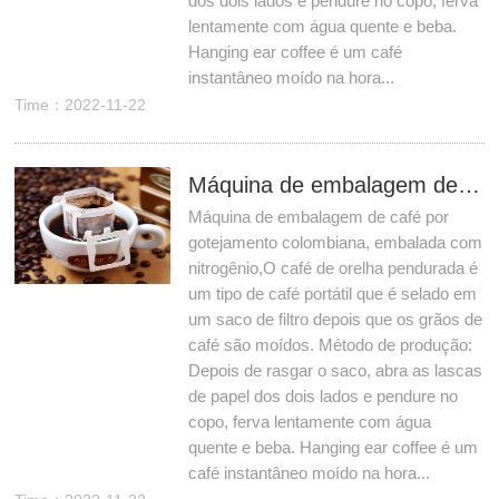
dos dois lados e pendure no copo, ferva
lentamente com água quente e beba.
Hanging ear coffee é um café
instantâneo moído na hora...
Time：2022-11-22
Máquina de embalagem de café por gotejamento colombiana, embalada com nitrogênio
Máquina de embalagem de café por
gotejamento colombiana, embalada com
nitrogênio,O café de orelha pendurada é
um tipo de café portátil que é selado em
um saco de filtro depois que os grãos de
café são moídos. Método de produção:
Depois de rasgar o saco, abra as lascas
de papel dos dois lados e pendure no
copo, ferva lentamente com água
quente e beba. Hanging ear coffee é um
café instantâneo moído na hora...