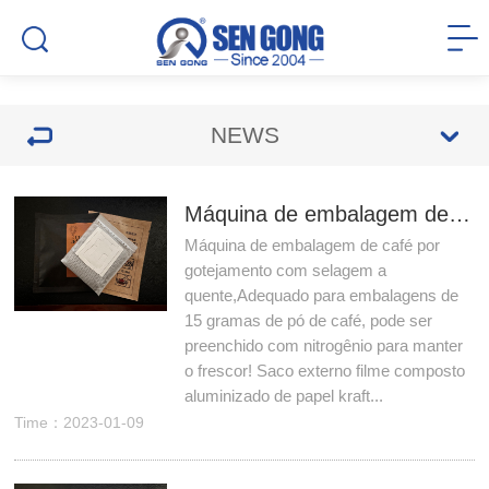
NEWS
Máquina de embalagem de café por gotejamento com selagem a quente
Máquina de embalagem de café por
gotejamento com selagem a
quente,Adequado para embalagens de
15 gramas de pó de café, pode ser
preenchido com nitrogênio para manter
o frescor! Saco externo filme composto
aluminizado de papel kraft...
Time：2023-01-09