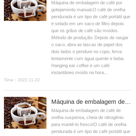
Máquina de embalagem de café por
gotejamento manual,O café de orelha
pendurada é um tipo de café portátil que
é selado em um saco de filtro depois
que os grãos de café são moídos.
Método de produção: Depois de rasgar
o saco, abra as lascas de papel dos
dois lados e pendure no copo, ferva
lentamente com água quente e beba.
Hanging ear coffee é um café
instantâneo moído na hora...
Time：2022-11-22
Máquina de embalagem de café de orelha suspensa, cheia de nitrogênio para mantê-lo fresco!
Máquina de embalagem de café de
orelha suspensa, cheia de nitrogênio
para mantê-lo fresco!O café de orelha
pendurada é um tipo de café portátil que