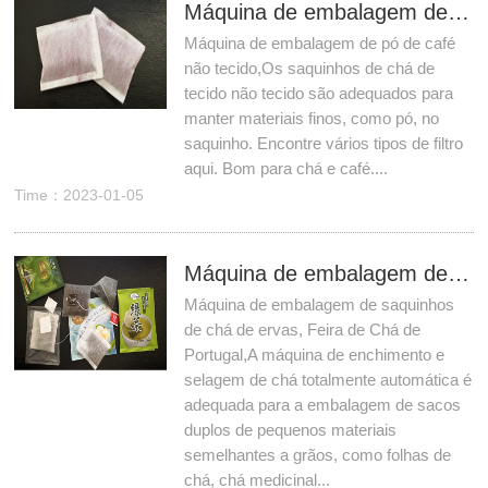
Máquina de embalagem de pó de café não tecido
Máquina de embalagem de pó de café
não tecido,Os saquinhos de chá de
tecido não tecido são adequados para
manter materiais finos, como pó, no
saquinho. Encontre vários tipos de filtro
aqui. Bom para chá e café....
Time：2023-01-05
Máquina de embalagem de saquinhos de chá de ervas, Feira de Chá de Portugal
Máquina de embalagem de saquinhos
de chá de ervas, Feira de Chá de
Portugal,A máquina de enchimento e
selagem de chá totalmente automática é
adequada para a embalagem de sacos
duplos de pequenos materiais
semelhantes a grãos, como folhas de
chá, chá medicinal...