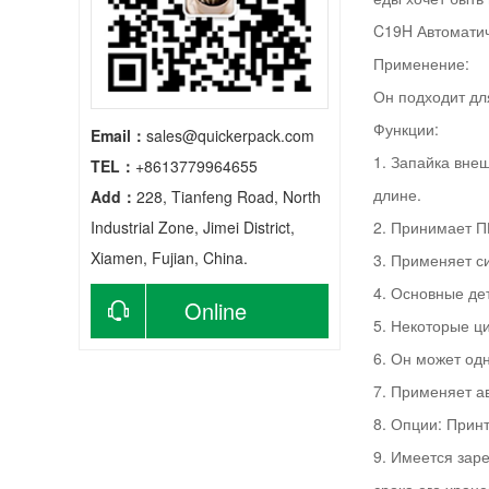
C19H Автоматич
Применение:
Он подходит дл
Функции:
Email：
sales@quickerpack.com
1. Запайка вне
TEL：
+8613779964655
длине.
Add：
228, Tianfeng Road, North
Industrial Zone, Jimei District,
2. Принимает П
Xiamen, Fujian, China.
3. Применяет с
4. Основные де
Online
5. Некоторые ц
6. Он может од
consultation
7. Применяет а
8. Опции: Принт
9. Имеется зар