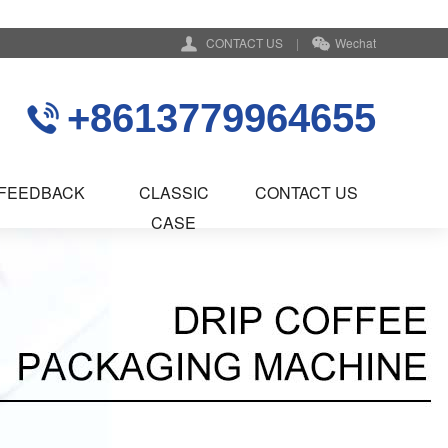
CONTACT US
|
Wechat
+8613779964655
FEEDBACK
CLASSIC
CONTACT US
CASE