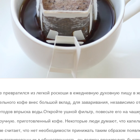
 превратился из легкой роскоши в ежедневную духовную пищу в жи
пельного кофе внес большой вклад. для заваривания, независимо о
тодов впрыска воды.Откройте ушной фильтр, повесьте его на чашку
вручную. приготовленный кофе. Некоторые люди думают, что кап
зе считает, что нет необходимости принижать таким образом появл
 интегрированным в общественность, он должен производить быстр