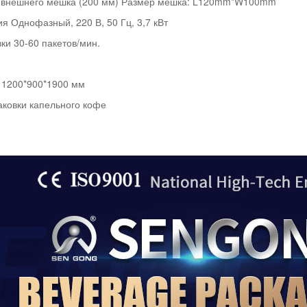
 внешнего мешка (200 мм) Размер мешка: L120mm*W100mm
я Однофазный, 220 В, 50 Гц, 3,7 кВт
ки 30-60 пакетов/мин.
 1200*900*1900 мм
ковки капельного кофе