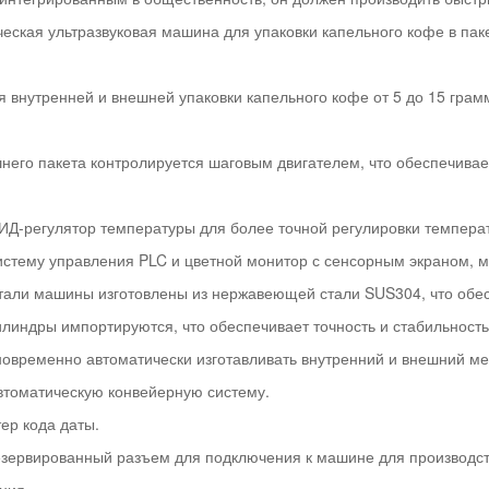
еская ультразвуковая машина для упаковки капельного кофе в пак
я внутренней и внешней упаковки капельного кофе от 5 до 15 грам
шнего пакета контролируется шаговым двигателем, что обеспечивае
ИД-регулятор температуры для более точной регулировки темпера
истему управления PLC и цветной монитор с сенсорным экраном, м
тали машины изготовлены из нержавеющей стали SUS304, что обесп
илиндры импортируются, что обеспечивает точность и стабильност
новременно автоматически изготавливать внутренний и внешний м
втоматическую конвейерную систему.
ер кода даты.
езервированный разъем для подключения к машине для производств