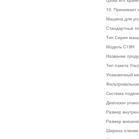
срока его хране
10. Принимает 
Машина для упа
Стандартные те
Тип Серия маши
Модель C19H
Название проду
Тип пакета Ульт
Упаковочный ма
Фильтровальная
Система подач
Диапазон упаков
Размер внутрен
Размер внешней
Ширина пленки