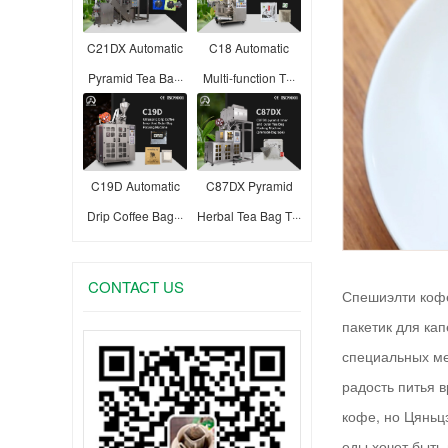
C21DX Automatic
C18 Automatic
Pyramid Tea Ba···
Multi-function T···
C19D Automatic
C87DX Pyramid
Drip Coffee Bag···
Herbal Tea Bag T···
CONTACT US
Спешиэлти кофе
пакетик для ка
специальных ме
радость питья 
кофе, но Цяньц
еды хочет быть