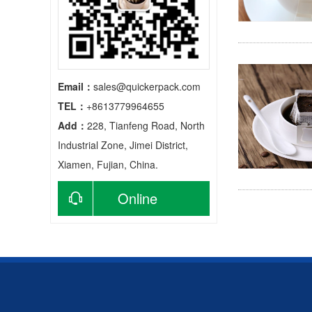
Email：
sales@quickerpack.com
TEL：
+8613779964655
Add：
228, Tianfeng Road, North
Industrial Zone, Jimei District,
Xiamen, Fujian, China.
Online
consultation