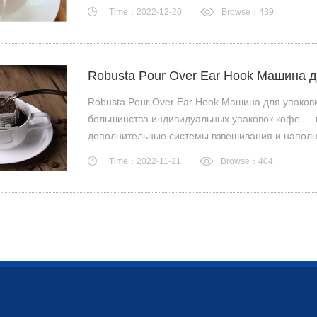
Time：2022-12-20
Browse：439
Robusta Pour Over Ear Hook Машина 
Robusta Pour Over Ear Hook Машина для упаков
большинства индивидуальных упаковок кофе — 
дополнительные системы взвешивания и наполне
Time：2022-11-21
Browse：404