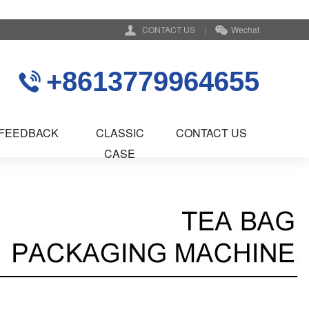
CONTACT US
|
Wechat
+8613779964655
FEEDBACK
CLASSIC
CONTACT US
CASE