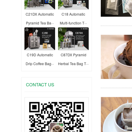
C21DX Automatic
C18 Automatic
Pyramid Tea Ba···
Multi-function T···
C19D Automatic
C87DX Pyramid
Drip Coffee Bag···
Herbal Tea Bag T···
CONTACT US