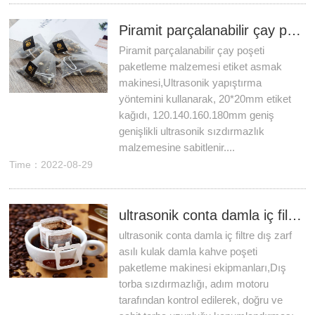
Piramit parçalanabilir çay poşeti paketleme malzemesi etiket asmak makinesi
Piramit parçalanabilir çay poşeti
paketleme malzemesi etiket asmak
makinesi,Ultrasonik yapıştırma
yöntemini kullanarak, 20*20mm etiket
kağıdı, 120.140.160.180mm geniş
genişlikli ultrasonik sızdırmazlık
malzemesine sabitlenir....
Time：2022-08-29
ultrasonik conta damla iç filtre dış zarf asılı kulak damla kahve poşeti paketleme makinesi ekipmanları
ultrasonik conta damla iç filtre dış zarf
asılı kulak damla kahve poşeti
paketleme makinesi ekipmanları,Dış
torba sızdırmazlığı, adım motoru
tarafından kontrol edilerek, doğru ve