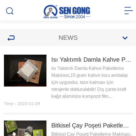
NEWS
Isı Yalıtımlı Damla Kahve Paketleme Makinesi
Isı Yalıtımlı Damla Kahve Paketleme
Makinesi,15 gram kahve tozu ambalajı
için uygundur, taze kalması için
nitrojenle doldurulabilir! Dış çanta kraft
kağıt alüminize kompozit film...
Time：2023-01-09
Bitkisel Çay Poşeti Paketleme Makinası, Türkiye Çay Fuarı
Bitkisel Çay Poşeti Paketleme Makinası,