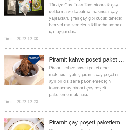
Türkiye Çay Fuarı,Tam otomatik çay
doldurma ve kapatma makinesi, çay
yaprakları, şifalı çay gibi küçük tanecik
benzeri malzemelerin ikili torba ambalajı
için uygundur....
Time：2022-12-30
Piramit kahve poşeti paketleme makinesi fiyatı
Piramit kahve poşeti paketleme
makinesi fiyatı,iç piramit çay poşetini
ayrı bir dış zarfa paketlemek için
tasarlanmış piramit çay poşeti
paketleme makinesi....
Time：2022-12-23
Piramit çay poşeti paketleme makinesi, dış torba için kraft kağıt kompozit film