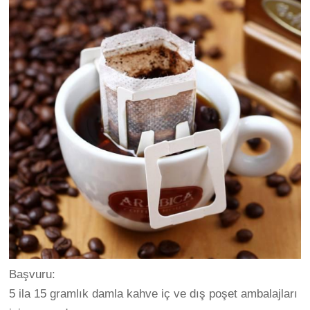
Başvuru:
5 ila 15 gramlık damla kahve iç ve dış poşet ambalajları