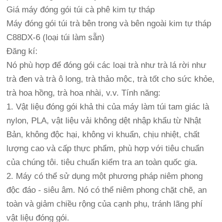
Giá máy đóng gói túi cà phê kim tự tháp
Máy đóng gói túi trà bên trong và bên ngoài kim tự tháp
C88DX-6 (loại túi làm sẵn)
Đăng kí:
Nó phù hợp để đóng gói các loại trà như trà lá rời như
trà đen và trà ô long, trà thảo mộc, trà tốt cho sức khỏe,
trà hoa hồng, trà hoa nhài, v.v. Tính năng:
1. Vật liệu đóng gói khả thi của máy làm túi tam giác là
nylon, PLA, vật liệu vải không dệt nhập khẩu từ Nhật
Bản, không độc hại, không vi khuẩn, chịu nhiệt, chất
lượng cao và cấp thực phẩm, phù hợp với tiêu chuẩn
của chúng tôi. tiêu chuẩn kiểm tra an toàn quốc gia.
2. Máy có thể sử dụng một phương pháp niêm phong
độc đáo - siêu âm. Nó có thể niêm phong chặt chẽ, an
toàn và giảm chiều rộng của cạnh phụ, tránh lãng phí
vật liệu đóng gói.