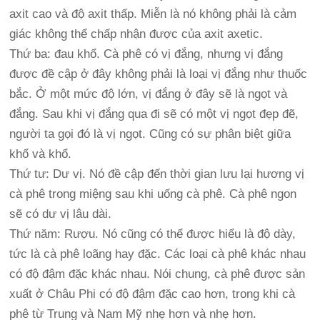
axit cao và độ axit thấp. Miễn là nó không phải là cảm
giác không thể chấp nhận được của axit axetic.
Thứ ba: đau khổ. Cà phê có vị đắng, nhưng vị đắng
được đề cập ở đây không phải là loại vị đắng như thuốc
bắc. Ở một mức độ lớn, vị đắng ở đây sẽ là ngọt và
đắng. Sau khi vị đắng qua đi sẽ có một vị ngọt đẹp đẽ,
người ta gọi đó là vị ngọt. Cũng có sự phân biệt giữa
khổ và khổ.
Thứ tư: Dư vị. Nó đề cập đến thời gian lưu lại hương vị
cà phê trong miệng sau khi uống cà phê. Cà phê ngon
sẽ có dư vị lâu dài.
Thứ năm: Rượu. Nó cũng có thể được hiểu là độ dày,
tức là cà phê loãng hay đặc. Các loại cà phê khác nhau
có độ đậm đặc khác nhau. Nói chung, cà phê được sản
xuất ở Châu Phi có độ đậm đặc cao hơn, trong khi cà
phê từ Trung và Nam Mỹ nhẹ hơn và nhẹ hơn.