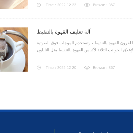
Time：2022-12-23
Browse：367
آلة تغليف القهوة بالتنقيط
 لقرون القهوة بالتنقيط ، وتستخدم الموجات فوق الصوتية
Time：2022-12-20
Browse：367