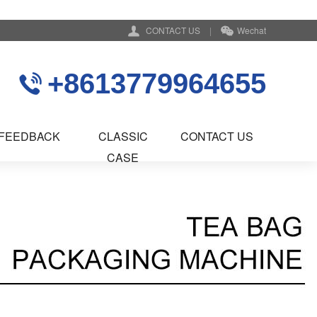
CONTACT US
|
Wechat
+8613779964655
FEEDBACK
CLASSIC
CONTACT US
CASE