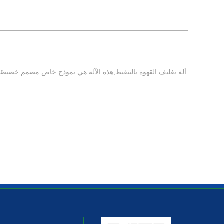
آلة تغليف القهوة بالتنقيط,هذه الآلة هي نموذج خاص مصمم خصيصًا
لإغلاق الجوانب الثلاثة لأكياس القهوة بالتنقيط مثل النايلون...