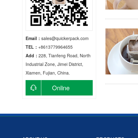
Email：
sales@quickerpack.com
TEL：
+8613779964655
Add：
228, Tianfeng Road, North
Industrial Zone, Jimei District,
Xiamen, Fujian, China.
Online
consultation