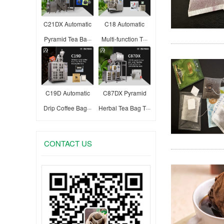
C21DX Automatic
C18 Automatic
Pyramid Tea Ba···
Multi-function T···
C19D Automatic
C87DX Pyramid
Drip Coffee Bag···
Herbal Tea Bag T···
CONTACT US