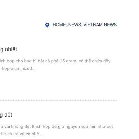
HOME
>
NEWS
>
VIETNAM NEWS
g nhiệt
ích hợp cho bao bì bột cà phê 15 gram, có thể chứa đầy
g hợp aluminized...
g dệt
à vải không dệt thích hợp để giữ nguyên liệu mịn như bột
cho cả trà và cà phê....