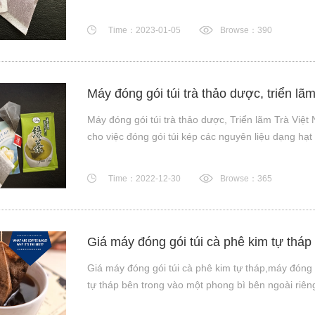
Time：2023-01-05
Browse：390
Máy đóng gói túi trà thảo dược, triển lã
Máy đóng gói túi trà thảo dược, Triển lãm Trà Việt
cho việc đóng gói túi kép các nguyên liệu dạng hạt 
Time：2022-12-30
Browse：365
Giá máy đóng gói túi cà phê kim tự tháp
Giá máy đóng gói túi cà phê kim tự tháp,máy đóng gó
tự tháp bên trong vào một phong bì bên ngoài riêng 